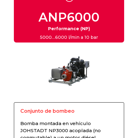
ANP6000
Performance (NP)
5000…6000 l/min a 10 bar
Conjunto de bombeo
Bomba montada en vehículo
JOHSTADT NP3000 acoplada (no
conmutable) a un motor diésel