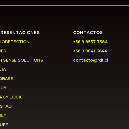
PRESENTACIONES
CONTACTOS
IODETECTION
+56 9 8537 3384
UES
+56 9 9841 6644
H SENSE SOLUTIONS
contacto@rdt.cl
LIA
OBASE
PUY
RGY LOGIC
STADT
ELT
UFF