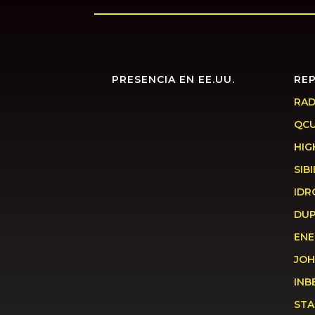
PRESENCIA EN EE.UU.
RE
RAD
QC
HIG
SIBI
IDR
DU
ENE
JOH
INB
STA