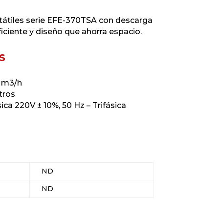
átiles serie EFE-370TSA con descarga
eficiente y diseño que ahorra espacio.
s
8 m3/h
tros
ca 220V ± 10%, 50 Hz – Trifásica
ND
ND