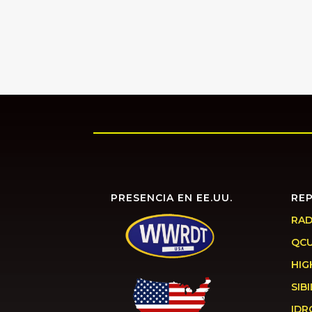
PRESENCIA EN EE.UU.
RE
RAD
QC
HIG
SIBI
IDR