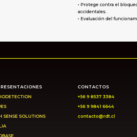
• Protege contra el bloque
accidentales.
• Evaluación del funcionami
PRESENTACIONES
CONTACTOS
IODETECTION
+56 9 8537 3384
UES
+56 9 9841 6644
H SENSE SOLUTIONS
contacto@rdt.cl
LIA
OBASE