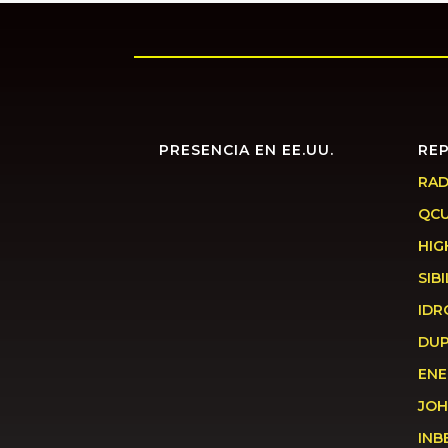
PRESENCIA EN EE.UU.
RE
RAD
QC
HIG
SIBI
IDR
DU
ENE
JOH
INB