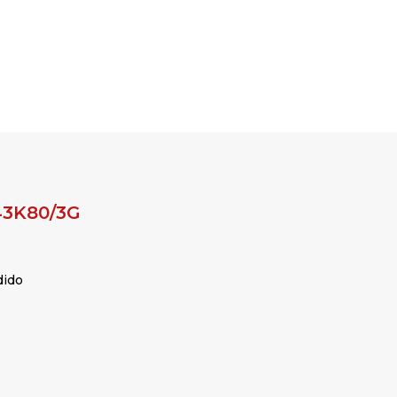
43K80/3G
dido