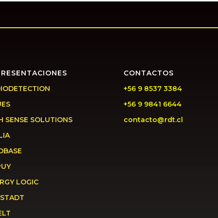
PRESENTACIONES
CONTACTOS
IODETECTION
+56 9 8537 3384
UES
+56 9 9841 6644
H SENSE SOLUTIONS
contacto@rdt.cl
LIA
OBASE
PUY
RGY LOGIC
STADT
ELT