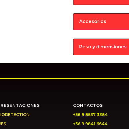
Accesorios
Peso y dimensiones
PRESENTACIONES
CONTACTOS
IODETECTION
+56 9 8537 3384
UES
+56 9 9841 6644