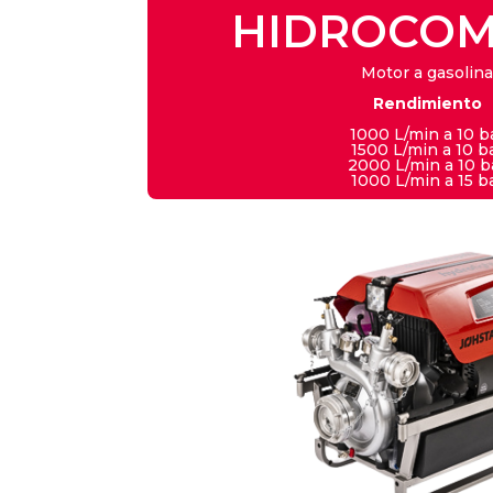
HIDROCOM
Motor a gasolin
Rendimiento
1000 L/min a 10 b
1500 L/min a 10 b
2000 L/min a 10 b
1000 L/min a 15 b