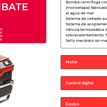
Bomba centrífuga co
BATE
(monoetapa) fabricada
al agua de mar
a
Sistema de cebado a
Sistema de acoplamien
ar
Válvula termostática 
ar
sobrecalentamiento, f
ar
ar
Sello mecánico sin m
Motor
Control digital
Equipo