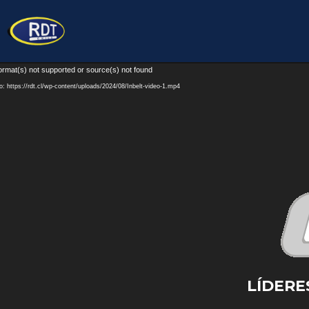
Reproductor
ormat(s) not supported or source(s) not found
de
: https://rdt.cl/wp-content/uploads/2024/08/Inbelt-video-1.mp4
vídeo
LÍDERE